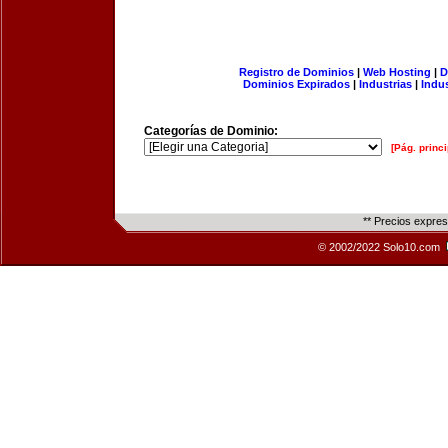
Registro de Dominios
|
Web Hosting
|
D
Dominios Expirados
|
Industrias
|
Indu
Categorías de Dominio:
[Pág. princi
** Precios expre
© 2002/2022 Solo10.com