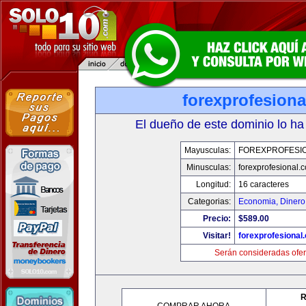
forexprofesion
El dueño de este dominio lo ha
Mayusculas:
FOREXPROFESI
Minusculas:
forexprofesional.
Longitud:
16 caracteres
Categorias:
Economia, Dinero
Precio:
$589.00
Visitar!
forexprofesional
Serán consideradas ofer
R