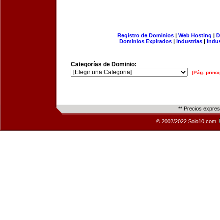
Registro de Dominios
|
Web Hosting
|
D
Dominios Expirados
|
Industrias
|
Indu
Categorías de Dominio:
[Pág. princi
** Precios expre
© 2002/2022 Solo10.com